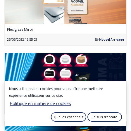
Plexiglass Miroir
25/05/2022 15:55:03
Nouvel Arrivage
Nous utilisons des cookies pour vous offrir une meilleure
expérience utilisateur sur ce site.
Veilleuse LED 3D
Politique en matière de cookies
23/05/2022 19:08:57
Nouvel Arrivage
Que les essentiels
Je suis d'accord