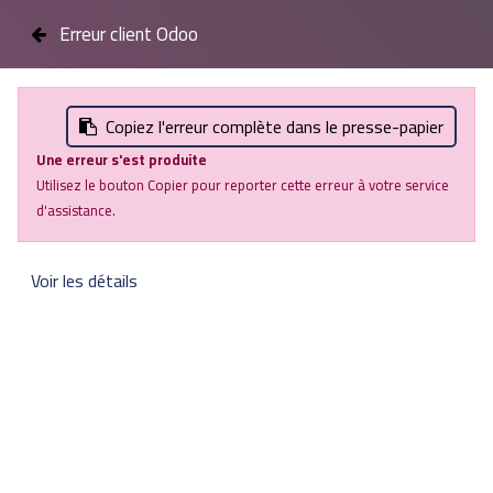
Erreur client Odoo
0
Copiez l'erreur complète dans le presse-papier
Une erreur s'est produite
Utilisez le bouton Copier pour reporter cette erreur à votre service
CONFIGUREZ VOTR
STORE A BRAS INVISBLE SUR
d'assistance.
MESURE
Voir les détails
MODELE
VALANCIA